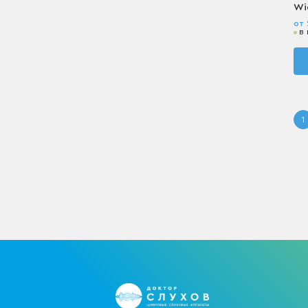
Wi
от 
в
1