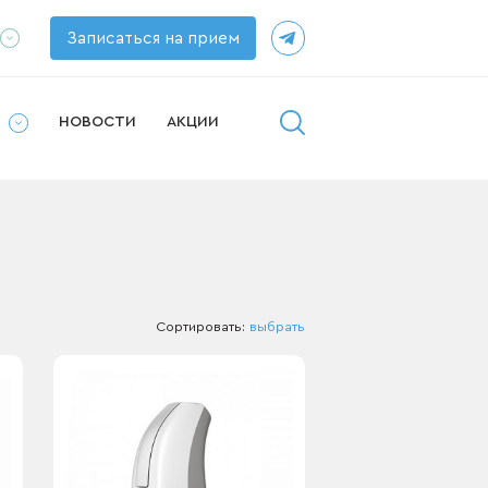
Записаться на прием
ппаратов
рушей
И
НОВОСТИ
АКЦИИ
у
Сортировать:
выбрать