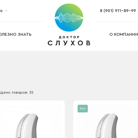
ов
8 (901) 911-89-99
Настройка слухового аппарата
Ремонт и обслуживание слуховых а
Изготовление ушных вкладышей
Изготовление индивидуальных бе
ОЛЕЗНО ЗНАТЬ
О КОМПАНИ
Подбор слухового аппарата на дом
га
дено товаров: 35
Хит