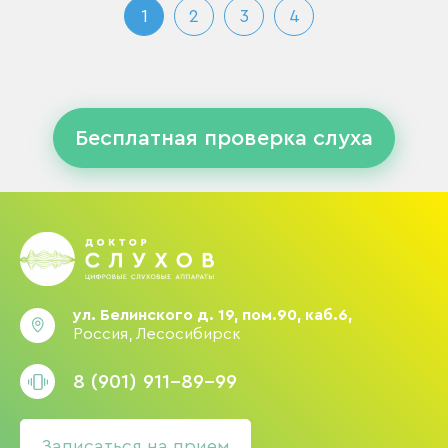
1
2
3
4
Бесплатная проверка слуха
ул. Белинского д. 19, пом.90, каб.6,
Россия, Лесосибирск
8 (901) 911-89-99
Записаться на прием