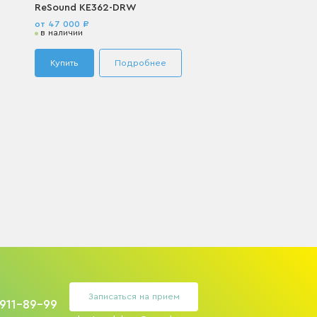
ReSound KE362-DRW
от 47 000 ₽
в наличии
Купить
Подробнее
Записаться на прием
 911-89-99