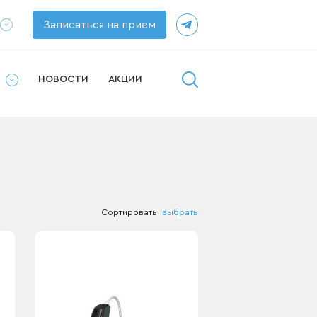
Записаться на прием
ппаратов
рушей
И
НОВОСТИ
АКЦИИ
у
Сортировать:
выбрать