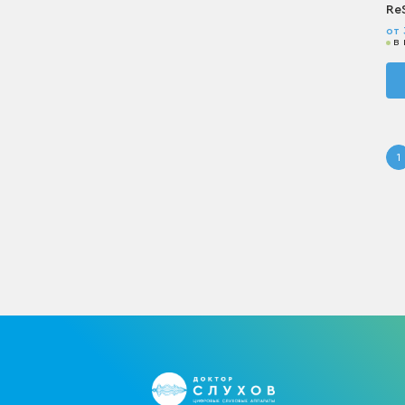
Re
от 
в
1