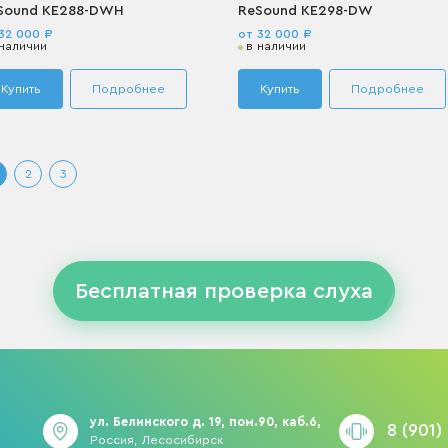
Sound KE288-DWH
ReSound KE298-DW
32 000 ₽
от 32 000 ₽
 наличии
в наличии
Купить
Подробнее
Купить
Подробнее
2
3
Бесплатная проверка слуха
ул. Белинского д. 19, пом.90, каб.6,
8 (901)
Россия, Лесосибирск