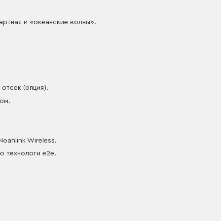
дартная и «океанские волны».
 отсек (опция).
ком.
oahlink Wireless.
ю технологи e2e.