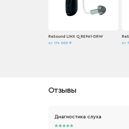
ReSound LINX Q RE961-DRW
ReS
от 174 000 ₽
от 
Купить
Подробнее
Отзывы
Диагностика слуха