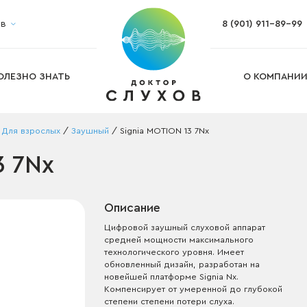
ов
8 (901) 911-89-99
Настройка слухового аппарата
Ремонт и обслуживание слуховых а
Изготовление ушных вкладышей
Изготовление индивидуальных бе
ОЛЕЗНО ЗНАТЬ
О КОМПАНИ
Подбор слухового аппарата на дом
га
/
Для взрослых
/
Заушный
/
Signia MOTION 13 7Nx
3 7Nx
Описание
Цифровой заушный слуховой аппарат
средней мощности максимального
технологического уровня. Имеет
обновленный дизайн, разработан на
новейшей платформе Signia Nx.
Компенсирует от умеренной до глубокой
степени степени потери слуха.