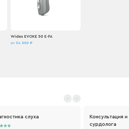
Widex EVOKE 50 E-FA
Widex EVOKE E-FP 220
от 54 000 ₽
от 135 000 ₽
Купить
Подробнее
Купить
Подро
агностика слуха
Консультация и
сурдолога