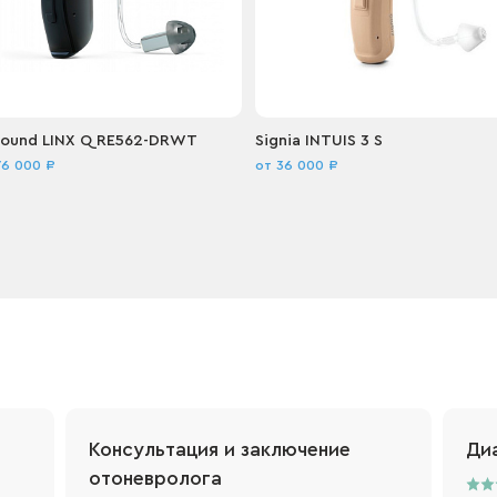
ound LINX Q RE562-DRWT
Signia INTUIS 3 S
76 000 ₽
от 36 000 ₽
Купить
Подробнее
Купить
Подробнее
Консультация и заключение
Ди
отоневролога