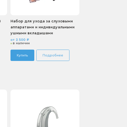
)
Набор для ухода за слуховыми
Комплект защиты от 
аппаратами и индивидуальными
HF3/HF4 (15 шт.)
ушными вкладышами
от 1 150 ₽
в наличии
от 2 500 ₽
в наличии
Купить
Подробнее
Купить
Подро