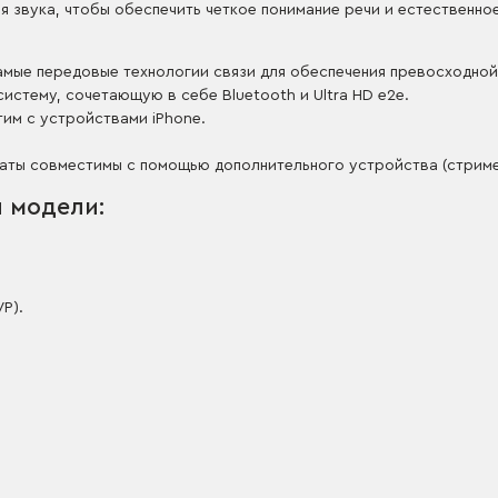
звука, чтобы обеспечить четкое понимание речи и естественное
е самые передовые технологии связи для обеспечения превосходн
стему, сочетающую в себе Bluetooth и Ultra HD e2e.
тим с устройствами iPhone.
раты совместимы с помощью дополнительного устройства (стриме
 модели:
VP).