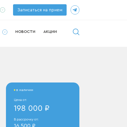
Записаться на прием
ппаратов
рушей
И
НОВОСТИ
АКЦИИ
у
в наличии
Цена от:
198 000 ₽
В рассрочку от:
16 500 ₽