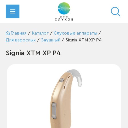
Главная
/
Каталог
/
Слуховые аппараты
/
Для взрослых
/
Заушный
/
Signia XTM XP P4
Signia XTM XP P4