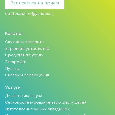
Записаться на прием
doctor.sluhov@yandex.ru
Каталог
Слуховые аппараты
Зарядное устройство
Средства по уходу
Батарейки
Пульты
Системы оповещения
Услуги
Диагностика слуха
Слухопротезирование взрослых и детей
Изготовление ушных вкладышей