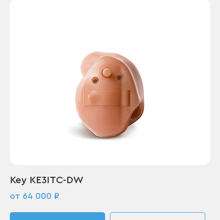
Key KE3ITC-DW
от 64 000 ₽